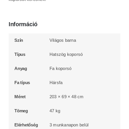
Információ
Szín
Világos barna
Típus
Hatszög koporsó
Anyag
Fa koporsó
Fa típus
Hársfa
Méret
203 × 69 × 48 cm
Tömeg
47 kg
Elérhetőség
3 munkanapon belül