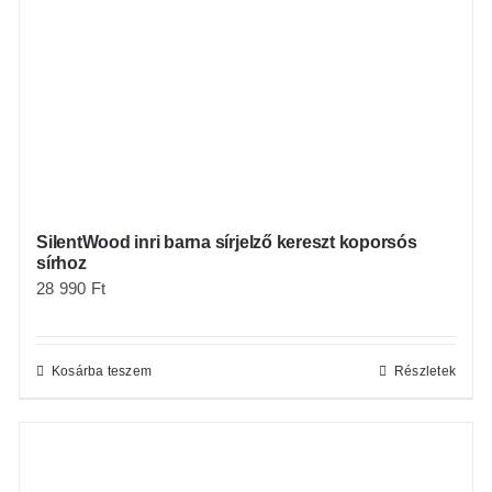
SilentWood inri barna sírjelző kereszt koporsós
sírhoz
28 990
Ft
Kosárba teszem
Részletek