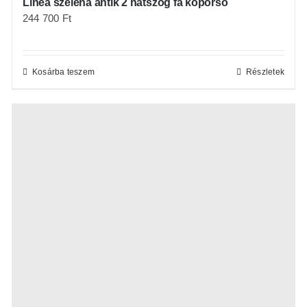
Linea szelena antik 2 hatszög fa koporsó
244 700
Ft
Kosárba teszem
Részletek