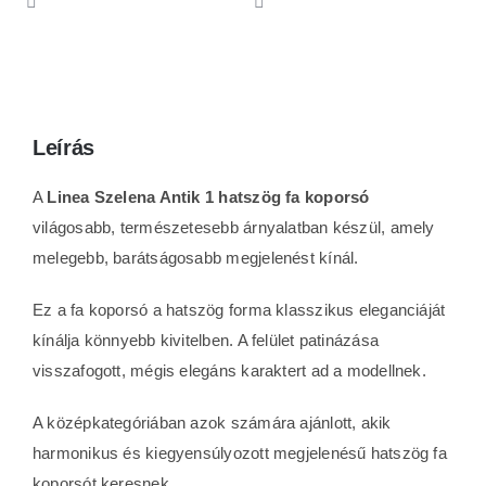
Leírás
A
Linea Szelena Antik 1 hatszög fa koporsó
világosabb, természetesebb árnyalatban készül, amely
melegebb, barátságosabb megjelenést kínál.
Ez a fa koporsó a hatszög forma klasszikus eleganciáját
kínálja könnyebb kivitelben. A felület patinázása
visszafogott, mégis elegáns karaktert ad a modellnek.
A középkategóriában azok számára ajánlott, akik
harmonikus és kiegyensúlyozott megjelenésű hatszög fa
koporsót keresnek.