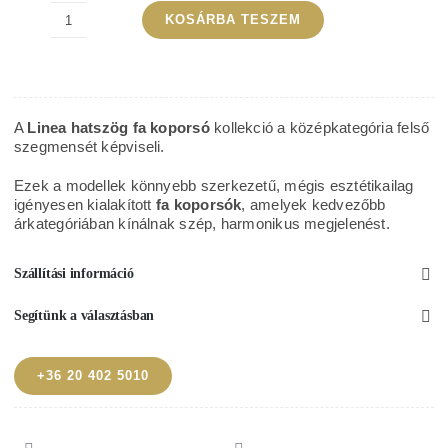
KOSÁRBA TESZEM
Linea
szelena
antik
1
A
Linea hatszög fa koporsó
kollekció a középkategória felső
hatszög
szegmensét képviseli.
fa
Ezek a modellek könnyebb szerkezetű, mégis esztétikailag
koporsó
igényesen kialakított
fa koporsók
, amelyek kedvezőbb
árkategóriában kínálnak szép, harmonikus megjelenést.
mennyiség
Szállítási információ
Segítünk a választásban
+36 20 402 5010