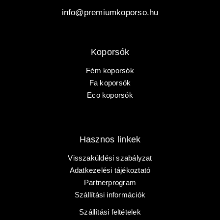
info@premiumkoporso.hu
Koporsók
Fém koporsók
Fa koporsók
PRÉMIUM KOPORSÓ
Eco koporsók
KEZDŐOLDAL
Hasznos linkek
KOPORSÓK
Visszaküldési szabályzat
Adatkezelési tájékoztató
SÍRJELZŐK
Partnerprogram
Szállítási információk
KOPORSÓS TEMETÉS
Szállítási feltételek