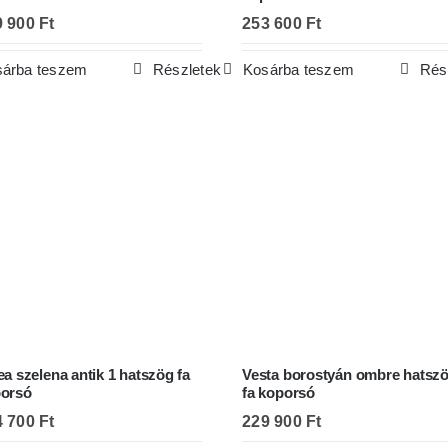
9 900
Ft
253 600
Ft
árba teszem
Részletek
Kosárba teszem
Rés
ea szelena antik 1 hatszög fa
Vesta borostyán ombre hatsz
orsó
fa koporsó
4 700
Ft
229 900
Ft