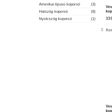
Amerikai típusú koporsó
(3)
Ves
kop
Hatszög koporsó
(8)
33
Nyolcszög koporsó
(1)
Kos
Ves
kop