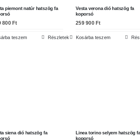
ta piemont natúr hatszög fa
Vesta verona dió hatszög fa
orsó
koporsó
9 800
Ft
259 900
Ft
árba teszem
Részletek
Kosárba teszem
Rés
ta siena dió hatszög fa
Linea torino selyem hatszög f
orsó
koporsó