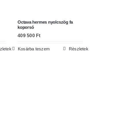
Octava hermes nyolcszög fa
koporsó
409 500
Ft
zletek
Kosárba teszem
Részletek