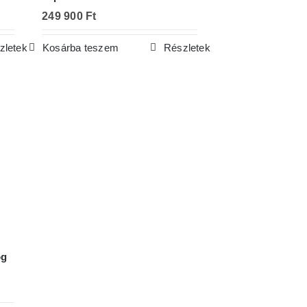
249 900
Ft
zletek
Kosárba teszem
Részletek
ög