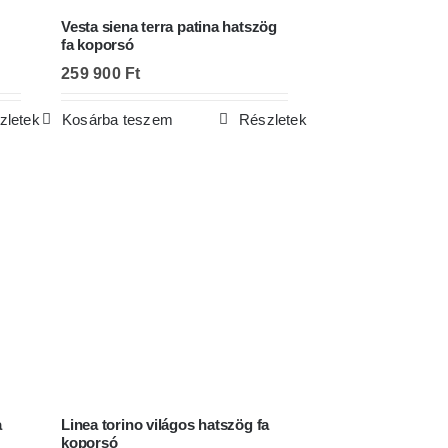
Vesta siena terra patina hatszög
fa koporsó
259 900
Ft
zletek
Kosárba teszem
Részletek
a
Linea torino világos hatszög fa
koporsó