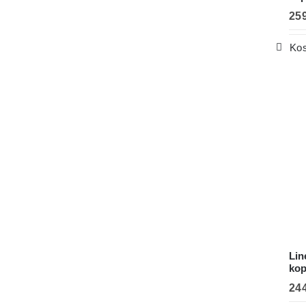
25
Kos
Lin
kop
24