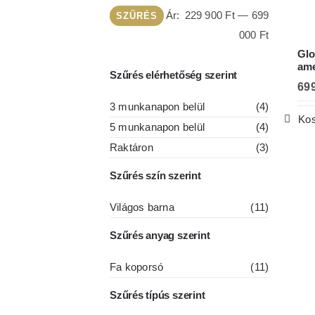
Min
Max
Ár:
229 900 Ft
—
699
SZŰRÉS
ár
ár
000 Ft
Glo
ame
Szűrés elérhetőség szerint
69
3 munkanapon belül
(4)
Kos
5 munkanapon belül
(4)
Raktáron
(3)
Szűrés szín szerint
Világos barna
(11)
Szűrés anyag szerint
Fa koporsó
(11)
Szűrés típús szerint