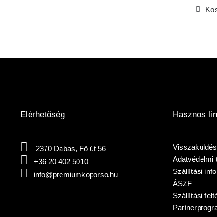
Kos
Elérhetőség
Hasznos li
Visszaküldés
2370
Dabas, Fő út 56
Adatvédelmi 
+36 20 402 5010
Szállítási in
info@premiumkoporso.hu
ÁSZF
Szállítási felt
Partnerprogr