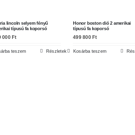
ria lincoln selyem fényű
Honor boston dió 2 amerikai
rikai típusú fa koporsó
típusú fa koporsó
9 000
Ft
499 800
Ft
árba teszem
Részletek
Kosárba teszem
Rés