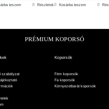
árba teszem
Részletek
Kosárba teszem
Rés
PRÉMIUM KOPORSÓ
nkek
Koporsók
i szabályzat
Fém koporsók
tájékoztató
Fa koporsók
formációk
Környezetbarát koporsók
ételek
am