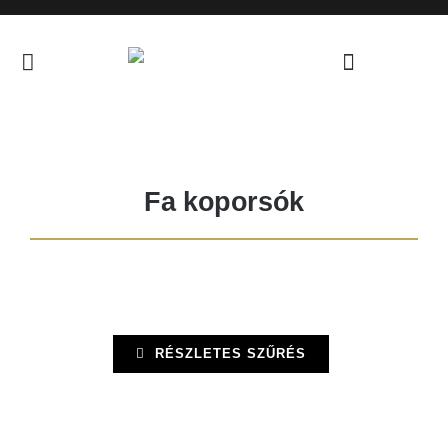
Skip
to
content
Fa koporsók
RÉSZLETES SZŰRÉS