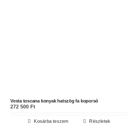
Vesta toscana konyak hatszög fa koporsó
272 500
Ft
Kosárba teszem
Részletek
PRÉMIUM KOPORSÓ