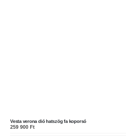
KEZDŐOLDAL
KOPORSÓK
SÍRJELZŐK
KOPORSÓS TEMETÉS
SZÁLLÍTÁS
GALÉRIA
BLOG
Vesta verona dió hatszög fa koporsó
ELÉRHETŐSÉG
259 900
Ft