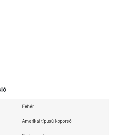
ció
Fehér
Amerikai típusú koporsó