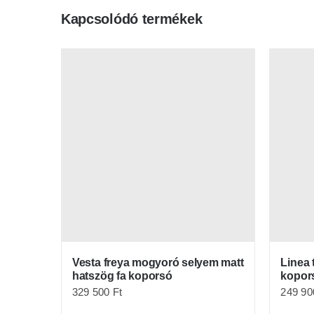
Kapcsolódó termékek
Vesta freya mogyoró selyem matt
Linea 
hatszög fa koporsó
kopor
329 500
Ft
249 9