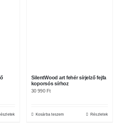
ző
SilentWood art fehér sírjelző fejfa
koporsós sírhoz
30 990
Ft
észletek
Kosárba teszem
Részletek