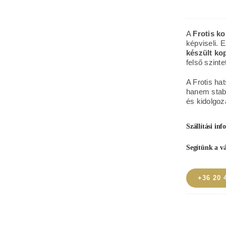
feh
ame
A
Frotis k
típ
képviseli. 
készült ko
fa
felső szintet
kop
A Frotis ha
men
hanem stabi
és kidolgoz
Szállítási in
Segítünk a v
+36 20 