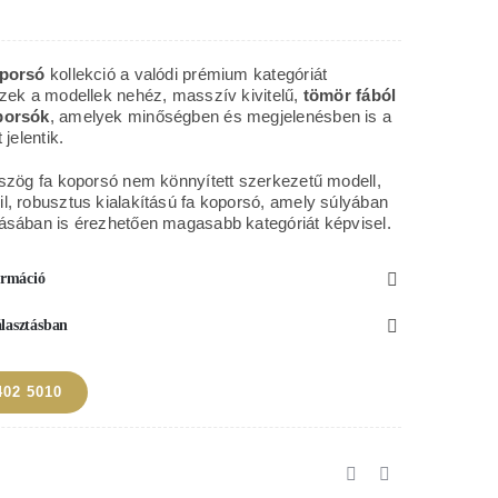
ér
rikai
oporsó
kollekció a valódi prémium kategóriát
usú
Ezek a modellek nehéz, masszív kivitelű,
tömör fából
porsók
, amelyek minőségben és megjelenésben is a
 jelentik.
orsó
tszög fa koporsó nem könnyített szerkezetű modell,
nyiség
l, robusztus kialakítású fa koporsó, amely súlyában
ásában is érezhetően magasabb kategóriát képvisel.
formáció
álasztásban
402 5010