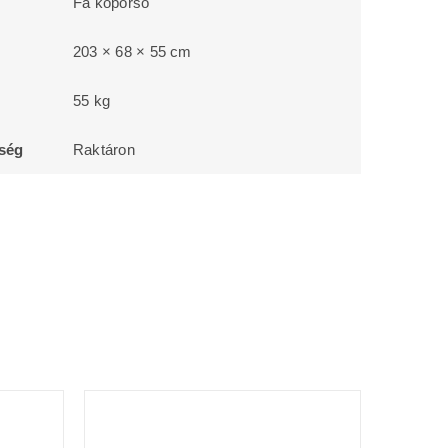
Fa koporsó
203 × 68 × 55 cm
55 kg
őség
Raktáron