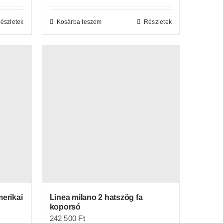
észletek
Kosárba teszem
Részletek
Linea milano 2 hatszög fa
erikai
koporsó
242 500
Ft