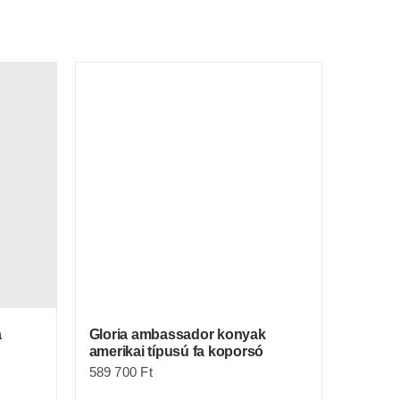
a
Gloria ambassador konyak
amerikai típusú fa koporsó
589 700
Ft