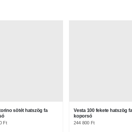
torino sötét hatszög fa
Vesta 100 fekete hatszög f
só
koporsó
00
Ft
244 800
Ft