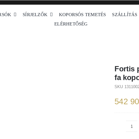
RSÓK
SÍRJELZŐK
KOPORSÓS TEMETÉS
SZÁLLÍTÁS
ELÉRHETŐSÉG
 típusú koporsók
Fa koporsók
Fehér koporsók
Fortis president fehér ame
Fortis 
fa kop
SKU
131100
542 9
For
pre