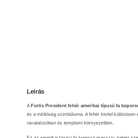
Leírás
A
Fortis President fehér amerikai típusú fa kopors
és a méltóság szimbóluma. A fehér kivitel különösen 
ravatalozóban és templomi környezetben.
Ez az amerikai típusú fa koporsó masszív, nehéz szer