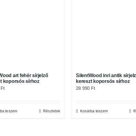
Wood art fehér sírjelző
SilentWood inri antik sírjel
t koporsós sírhoz
kereszt koporsós sírhoz
0
Ft
28 990
Ft
ba teszem
Részletek
Kosárba teszem
R