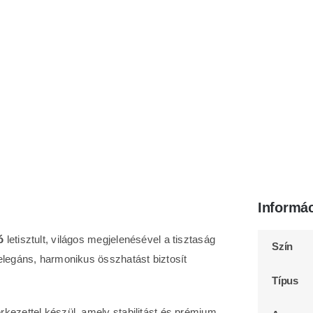
Informá
ó
letisztult, világos megjelenésével a tisztaság
Szín
elegáns, harmonikus összhatást biztosít
Típus
kezettel készül, amely stabilitást és prémium