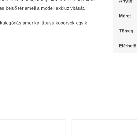
Anyag
es belső tér emeli a modell exkluzivitását.
Méret
sőkategóriás amerikai típusú koporsók egyik
Tömeg
Elérhet