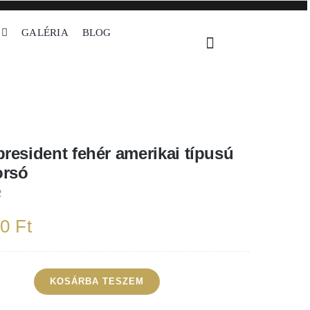
GALÉRIA
BLOG
rikai típusú fa koporsó
president fehér amerikai típusú
orsó
2
00
Ft
KOSÁRBA TESZEM
tis
sident