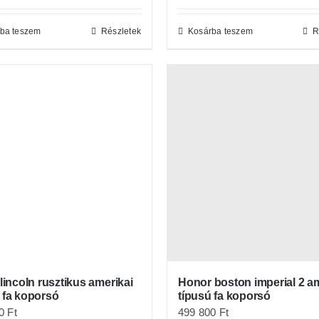
ba teszem
Részletek
Kosárba teszem
R
 lincoln rusztikus amerikai
Honor boston imperial 2 am
 fa koporsó
típusú fa koporsó
00
Ft
499 800
Ft