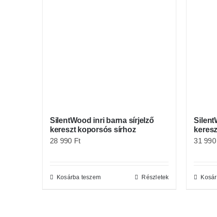
SilentWood inri barna sírjelző
Silent
kereszt koporsós sírhoz
keresz
28 990
Ft
31 99
Kosárba teszem
Részletek
Kosár