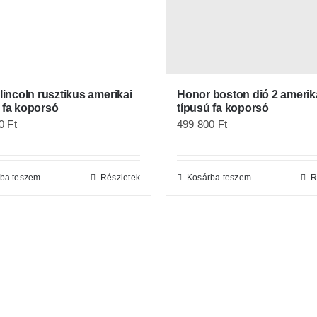
 lincoln rusztikus amerikai
Honor boston dió 2 amerik
 fa koporsó
típusú fa koporsó
00
Ft
499 800
Ft
ba teszem
Részletek
Kosárba teszem
R