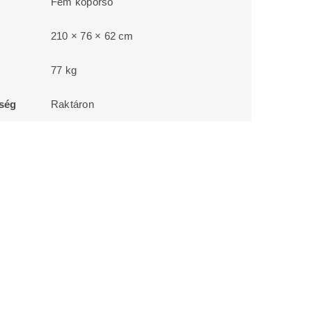
Fém koporsó
210 × 76 × 62 cm
77 kg
őség
Raktáron