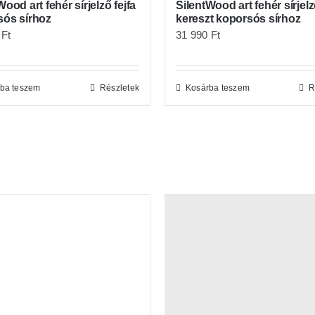
Wood art fehér sírjelző fejfa
SilentWood art fehér sírjel
sós sírhoz
kereszt koporsós sírhoz
0
Ft
31 990
Ft
ba teszem
Részletek
Kosárba teszem
R