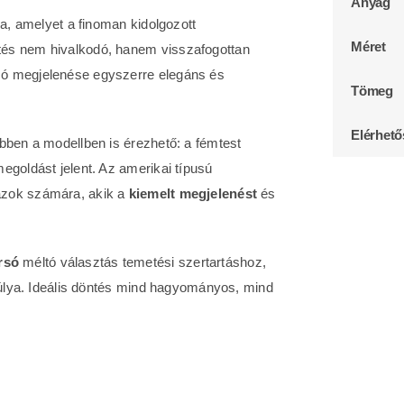
Anyag
ja, amelyet a finoman kidolgozott
Méret
tés nem hivalkodó, hanem visszafogottan
só megjelenése egyszerre elegáns és
Tömeg
Elérhet
ebben a modellben is érezhető: a fémtest
egoldást jelent. Az amerikai típusú
azok számára, akik a
kiemelt megjelenést
és
rsó
méltó választás temetési szertartáshoz,
nsúlya. Ideális döntés mind hagyományos, mind