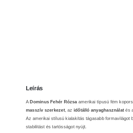
Leírás
A
Dominus Fehér Rózsa
amerikai típusú fém koporsó
masszív szerkezet
, az
időtálló anyaghasználat
és 
Az amerikai stílusú kialakítás tágasabb formavilágot 
stabilitást és tartósságot nyújt.