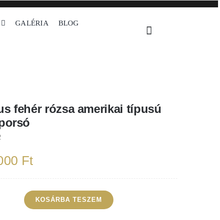
GALÉRIA
BLOG
ikai típusú fém koporsó
s fehér rózsa amerikai típusú
porsó
2
 000
Ft
KOSÁRBA TESZEM
minus
ér