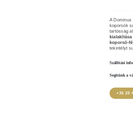
róz
ame
A Dominus m
típ
koporsók sa
tartósság a
fé
kialakítása
kop
koporsó-fé
tekintélyt s
men
Szállítási in
Segítünk a v
+36 20 