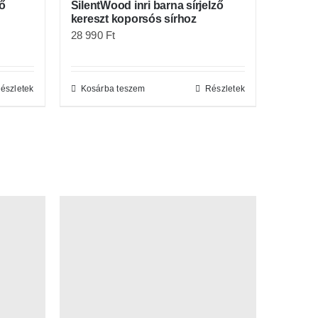
ző
SilentWood inri barna sírjelző
kereszt koporsós sírhoz
28 990
Ft
észletek
Kosárba teszem
Részletek