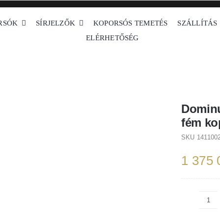
RSÓK
SÍRJELZŐK
KOPORSÓS TEMETÉS
SZÁLLÍTÁS
ELÉRHETŐSÉG
ípusú koporsók
Fehér koporsók
Fém koporsók
Dominus fehér rózsa amer
Dominu
fém ko
SKU
141100
1 375
Do
feh