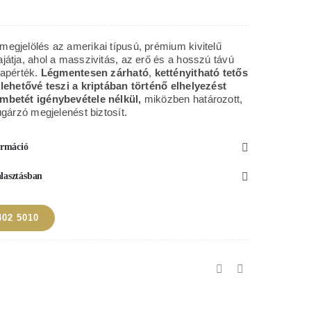
sa
rikai
egjelölés az amerikai típusú, prémium kivitelű
usú
játja, ahol a masszivitás, az erő és a hosszú távú
lapérték.
Légmentesen zárható
,
kettényitható tetős
m
 lehetővé teszi a kriptában történő elhelyezést
orsó
mbetét igénybevétele nélkül,
miközben határozott,
ugárzó megjelenést biztosít.
nyiség
formáció
álasztásban
402 5010