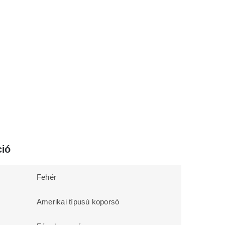
ció
Fehér
Amerikai típusú koporsó