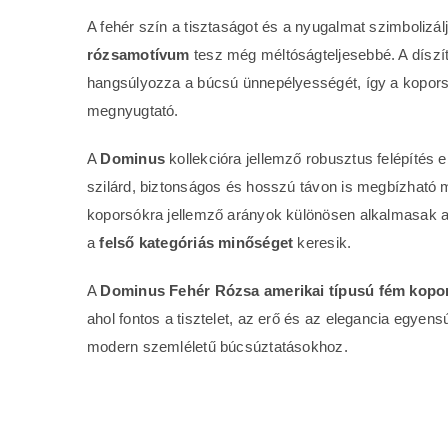
A fehér szín a tisztaságot és a nyugalmat szimbolizál
rózsamotívum
tesz még méltóságteljesebbé. A díszí
hangsúlyozza a búcsú ünnepélyességét, így a kopor
megnyugtató.
A
Dominus
kollekcióra jellemző robusztus felépítés 
szilárd, biztonságos és hosszú távon is megbízható m
koporsókra jellemző arányok különösen alkalmasak 
a
felső kategóriás minőséget
keresik.
A
Dominus Fehér Rózsa amerikai típusú fém kopo
ahol fontos a tisztelet, az erő és az elegancia egye
modern szemléletű búcsúztatásokhoz.