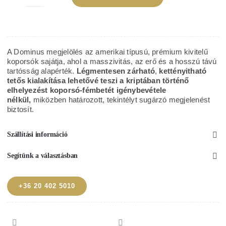
Dominus
ezüstkék
amerikai
típusú
A Dominus megjelölés az amerikai típusú, prémium kivitelű
fém
koporsók sajátja, ahol a masszivitás, az erő és a hosszú távú
tartósság alapérték.
Légmentesen zárható
,
kettényitható
koporsó
tetős kialakítása lehetővé teszi a kriptában történő
mennyiség
elhelyezést koporsó-fémbetét igénybevétele
nélkül,
miközben határozott, tekintélyt sugárzó megjelenést
biztosít.
Szállítási információ
Segítünk a választásban
+36 20 402 5010