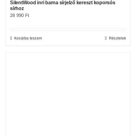
SilentWood inri barna sírjelző kereszt koporsós
sírhoz
28 990
Ft
Kosárba teszem
Részletek