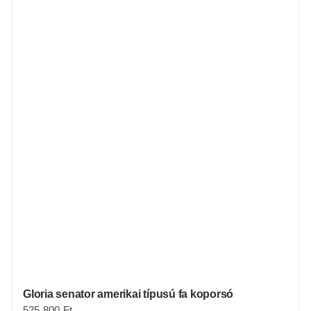
Gloria senator amerikai típusú fa koporsó
525 800
Ft