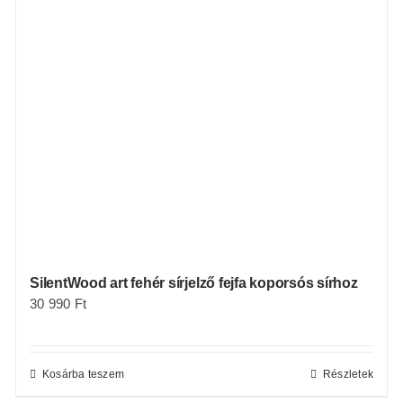
SilentWood art fehér sírjelző fejfa koporsós sírhoz
30 990
Ft
Kosárba teszem
Részletek