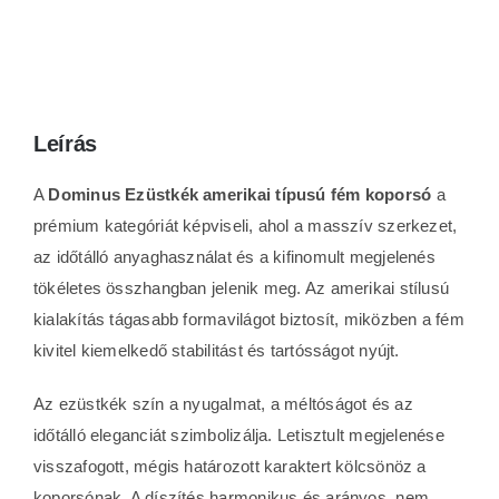
Leírás
A
Dominus Ezüstkék amerikai típusú fém koporsó
a
prémium kategóriát képviseli, ahol a masszív szerkezet,
az időtálló anyaghasználat és a kifinomult megjelenés
tökéletes összhangban jelenik meg. Az amerikai stílusú
kialakítás tágasabb formavilágot biztosít, miközben a fém
kivitel kiemelkedő stabilitást és tartósságot nyújt.
Az ezüstkék szín a nyugalmat, a méltóságot és az
időtálló eleganciát szimbolizálja. Letisztult megjelenése
visszafogott, mégis határozott karaktert kölcsönöz a
koporsónak. A díszítés harmonikus és arányos, nem