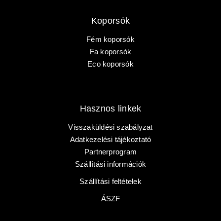
Koporsók
Fém koporsók
Fa koporsók
PRÉMIUM KOPORSÓ
Eco koporsók
KEZDŐOLDAL
Hasznos linkek
KOPORSÓK
Visszaküldési szabályzat
Adatkezelési tájékoztató
SÍRJELZŐK
Partnerprogram
Szállítási információk
KOPORSÓS TEMETÉS
Szállítási feltételek
SZÁLLÍTÁS
ÁSZF
GALÉRIA