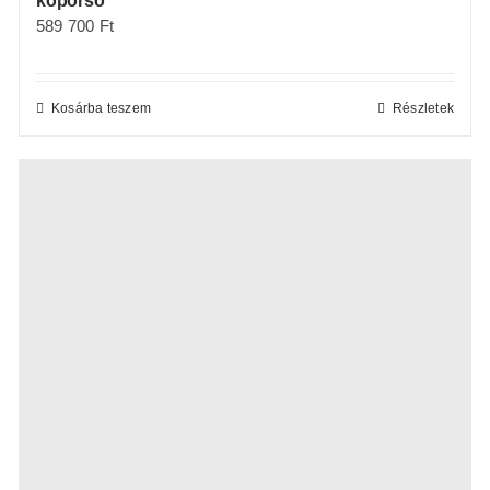
koporsó
589 700
Ft
Kosárba teszem
Részletek