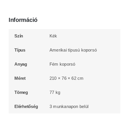
Információ
Szín
Kék
Típus
Amerikai típusú koporsó
Anyag
Fém koporsó
Méret
210 × 76 × 62 cm
Tömeg
77 kg
Elérhetőség
3 munkanapon belül