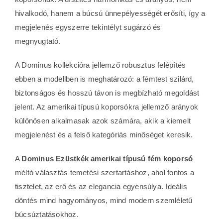
hivalkodó, hanem a búcsú ünnepélyességét erősíti, így a
megjelenés egyszerre tekintélyt sugárzó és
megnyugtató.
A Dominus kollekcióra jellemző robusztus felépítés
ebben a modellben is meghatározó: a fémtest szilárd,
biztonságos és hosszú távon is megbízható megoldást
jelent. Az amerikai típusú koporsókra jellemző arányok
különösen alkalmasak azok számára, akik a kiemelt
megjelenést és a felső kategóriás minőséget keresik.
A
Dominus Ezüstkék amerikai típusú fém koporsó
méltó választás temetési szertartáshoz, ahol fontos a
tisztelet, az erő és az elegancia egyensúlya. Ideális
döntés mind hagyományos, mind modern szemléletű
búcsúztatásokhoz.