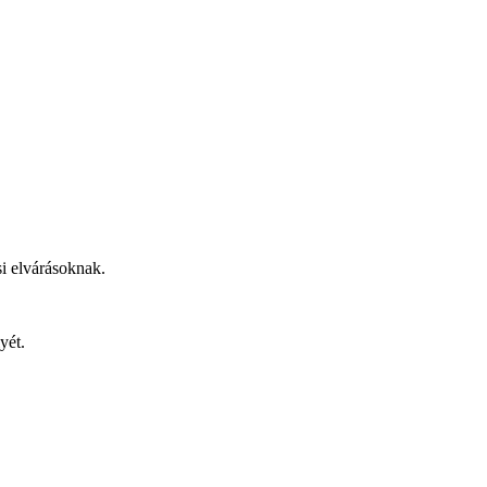
i elvárásoknak.
yét.