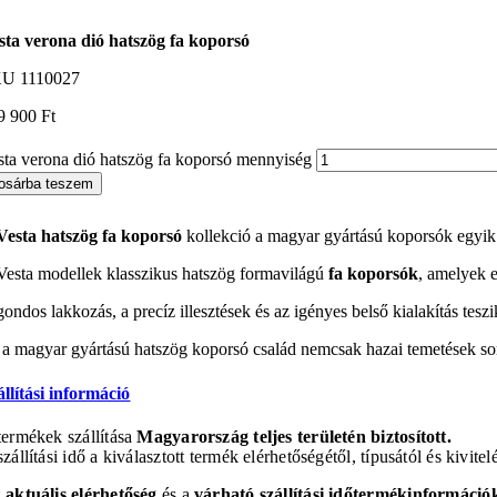
sta verona dió hatszög fa koporsó
KU
1110027
9 900
Ft
sta verona dió hatszög fa koporsó mennyiség
osárba teszem
Vesta hatszög fa koporsó
kollekció a magyar gyártású koporsók egyik 
Vesta modellek klasszikus hatszög formavilágú
fa koporsók
, amelyek 
gondos lakkozás, a precíz illesztések és az igényes belső kialakítás te
 a magyar gyártású hatszög koporsó család nemcsak hazai temetések sorá
állítási információ
termékek szállítása
Magyarország teljes területén biztosított.
zállítási idő a kiválasztott termék elérhetőségétől, típusától és kivitel
z
aktuális elérhetőség
és a
várható szállítási idő
termékinformációk 