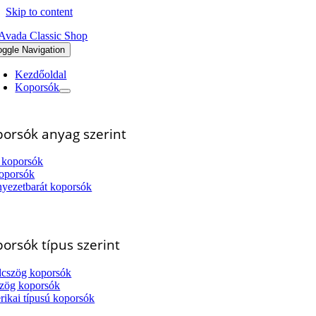
Skip to content
oggle Navigation
Kezdőoldal
Koporsók
orsók anyag szerint
 koporsók
oporsók
yezetbarát koporsók
orsók típus szerint
cszög koporsók
zög koporsók
ikai típusú koporsók