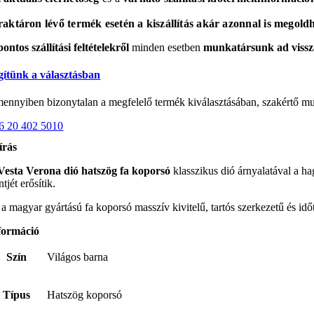
raktáron lévő termék esetén a kiszállítás akár azonnal is megold
pontos szállítási feltételekről
minden esetben
munkatársunk
ad vissz
gítünk a választásban
ennyiben bizonytalan a megfelelő termék kiválasztásában, szakértő mun
6 20 402 5010
írás
Vesta Verona dió hatszög fa koporsó
klasszikus dió árnyalatával a h
ntjét erősítik.
 a magyar gyártású fa koporsó masszív kivitelű, tartós szerkezetű és id
formáció
Szín
Világos barna
Típus
Hatszög koporsó