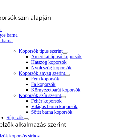
orsók szín alapján
r
gos barna
t barna
Koporsók típus szerint
Amerikai típusú koporsók
Hatszög koporsók
Nyolcszög koporsók
Koporsók anyag szerint
Fém koporsók
Fa koporsók
Környezetbarát koporsók
Koporsók szín szerint
Fehér koporsók
Világos barna koporsók
Sötét barna koporsók
Sírjelzők
jelzők alkalmazás szerint
elzők koporsós sírhoz