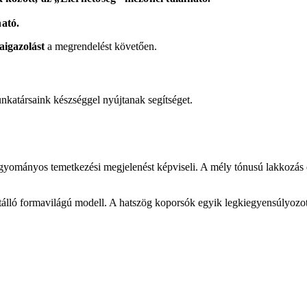
ható.
aigazolást
a megrendelést követően.
katársaink készséggel nyújtanak segítséget.
agyományos temetkezési megjelenést képviseli. A mély tónusú lakkozás é
őtálló formavilágú modell. A hatszög koporsók egyik legkiegyensúlyozot