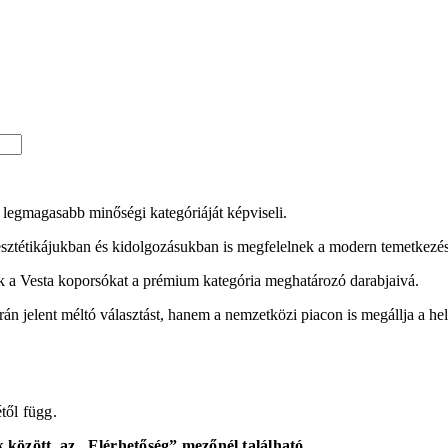
legmagasabb minőségi kategóriáját képviseli.
esztétikájukban és kidolgozásukban is megfelelnek a modern temetkezés
szik a Vesta koporsókat a prémium kategória meghatározó darabjaivá.
n jelent méltó választást, hanem a nemzetközi piacon is megállja a hel
étől függ.
között, az „Elérhetőség” mezőnél található.