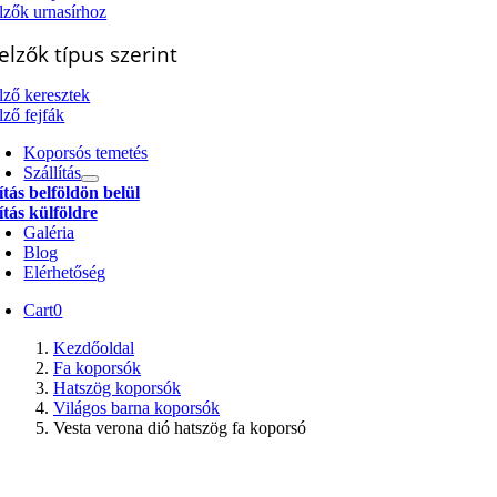
elzők urnasírhoz
jelzők típus szerint
elző keresztek
lző fejfák
Koporsós temetés
Szállítás
ítás belföldön belül
ítás külföldre
Galéria
Blog
Elérhetőség
Cart
0
Kezdőoldal
Fa koporsók
Hatszög koporsók
Világos barna koporsók
Vesta verona dió hatszög fa koporsó