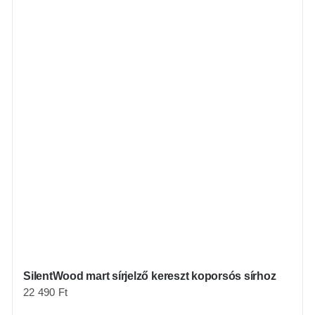
SilentWood mart sírjelző kereszt koporsós sírhoz
22 490
Ft