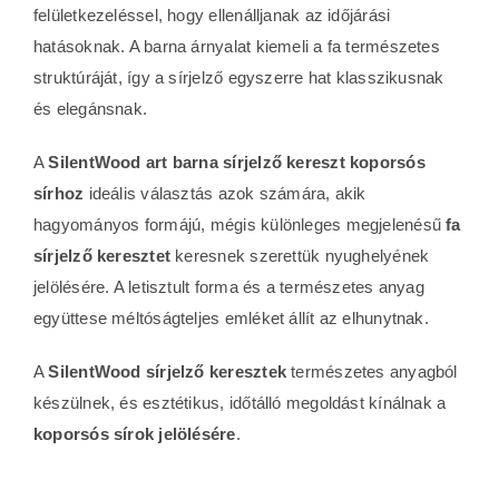
felületkezeléssel, hogy ellenálljanak az időjárási
hatásoknak. A barna árnyalat kiemeli a fa természetes
struktúráját, így a sírjelző egyszerre hat klasszikusnak
és elegánsnak.
A
SilentWood art barna sírjelző kereszt koporsós
sírhoz
ideális választás azok számára, akik
hagyományos formájú, mégis különleges megjelenésű
fa
sírjelző keresztet
keresnek szerettük nyughelyének
jelölésére. A letisztult forma és a természetes anyag
együttese méltóságteljes emléket állít az elhunytnak.
A
SilentWood sírjelző keresztek
természetes anyagból
készülnek, és esztétikus, időtálló megoldást kínálnak a
koporsós sírok jelölésére
.