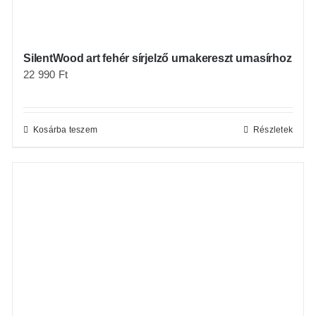
SilentWood art fehér sírjelző urnakereszt urnasírhoz
22 990
Ft
Kosárba teszem
Részletek