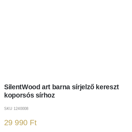
SilentWood art barna sírjelző kereszt
koporsós sírhoz
SKU
1240008
29 990
Ft