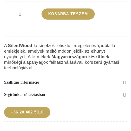
KOSÁRBA TESZEM
SilentWood
art
barna
sírjelző
A
SilentWood
fa sírjelzők letisztult megjelenésű, időtálló
kereszt
emlékjelek, amelyek méltó módon jelölik az elhunyt
nyughelyét. A termékek
Magyarországon készülnek
,
koporsós
minőségi alapanyagok felhasználásával, korszerű gyártási
sírhoz
technológiával.
mennyiség
Szállítási információ
Segítünk a választásban
+36 20 402 5010