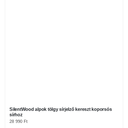
SilentWood alpok tölgy sírjelző kereszt koporsós
sírhoz
28 990
Ft