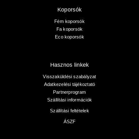
Koporsók
Fém koporsók
Fa koporsók
PRÉMIUM KOPORSÓ
Eco koporsók
KEZDŐOLDAL
Hasznos linkek
KOPORSÓK
Visszaküldési szabályzat
Adatkezelési tájékoztató
SÍRJELZŐK
Partnerprogram
Szállítási információk
KOPORSÓS TEMETÉS
Szállítási feltételek
SZÁLLÍTÁS
ÁSZF
GALÉRIA