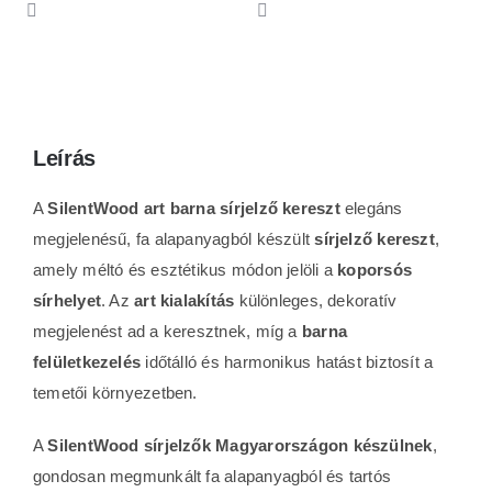
Leírás
A
SilentWood art barna sírjelző kereszt
elegáns
megjelenésű, fa alapanyagból készült
sírjelző kereszt
,
amely méltó és esztétikus módon jelöli a
koporsós
sírhelyet
. Az
art kialakítás
különleges, dekoratív
megjelenést ad a keresztnek, míg a
barna
felületkezelés
időtálló és harmonikus hatást biztosít a
temetői környezetben.
A
SilentWood sírjelzők Magyarországon készülnek
,
gondosan megmunkált fa alapanyagból és tartós