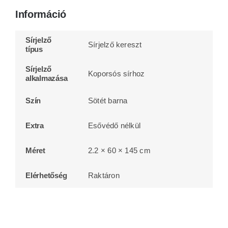
Információ
Sírjelző
Sírjelző kereszt
típus
Sírjelző
Koporsós sírhoz
alkalmazása
Szín
Sötét barna
Extra
Esővédő nélkül
Méret
2.2 × 60 × 145 cm
Elérhetőség
Raktáron