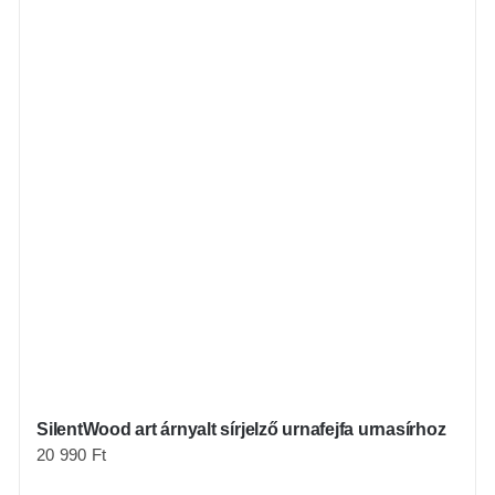
SilentWood art árnyalt sírjelző urnafejfa urnasírhoz
20 990
Ft