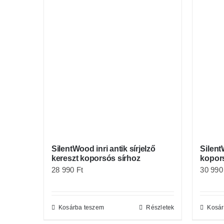
SilentWood inri antik sírjelző
Silent
kereszt koporsós sírhoz
kopor
28 990
Ft
30 99
Kosárba teszem
Részletek
Kosár