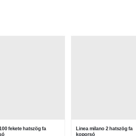
Linea milano 2 hatszög fa
100 fekete hatszög fa
koporsó
só