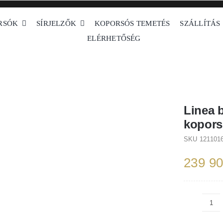
RSÓK
SÍRJELZŐK
KOPORSÓS TEMETÉS
SZÁLLÍTÁS
ELÉRHETŐSÉG
oporsók
Hatszög koporsók
Sötét barna koporsók
Linea bourbon selyem 
Linea 
kopor
SKU
121101
239 9
Lin
bou