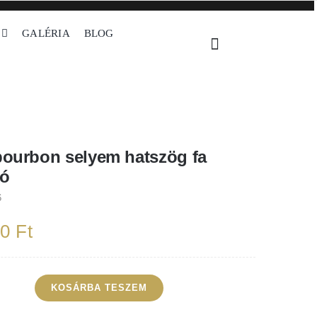
GALÉRIA
BLOG
hatszög fa koporsó
bourbon selyem hatszög fa
só
6
00
Ft
KOSÁRBA TESZEM
ea
rbon