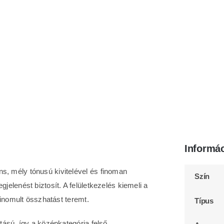
Informá
s, mély tónusú kivitelével és finoman
Szín
elenést biztosít. A felületkezelés kiemeli a
finomult összhatást teremt.
Típus
ású, így a középkategória felső