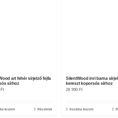
Wood art fehér sírjelző fejfa
SilentWood inri barna sírje
sós sírhoz
kereszt koporsós sírhoz
0
Ft
28 990
Ft
ba teszem
Részletek
Kosárba teszem
R