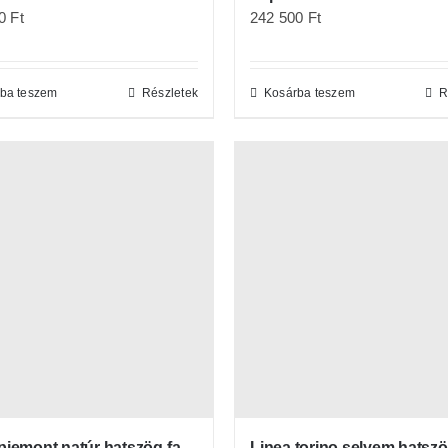
242 500
Ft
00
Ft
Kosárba teszem
R
ba teszem
Részletek
piemont natúr hatszög fa
Linea torino selyem hatszö