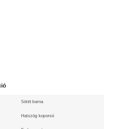
ció
Sötét barna
Hatszög koporsó