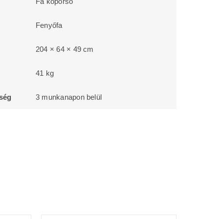
Fa koporsó
Fenyőfa
204 × 64 × 49 cm
41 kg
őség
3 munkanapon belül