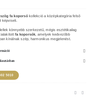
yem
szög
tszög fa koporsó
kollekció a középkategória felső
képviseli.
orsó
llek könnyebb szerkezetű, mégis esztétikailag
nyiség
ialakított
fa koporsók
, amelyek kedvezőbb
ban kínálnak szép, harmonikus megjelenést.
formáció
álasztásban
402 5010