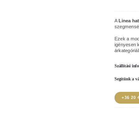
sel
hat
A
Linea ha
fa
szegmensét 
kop
Ezek a mode
men
igényesen k
árkategóriá
Szállítási in
Segítünk a v
+36 20 