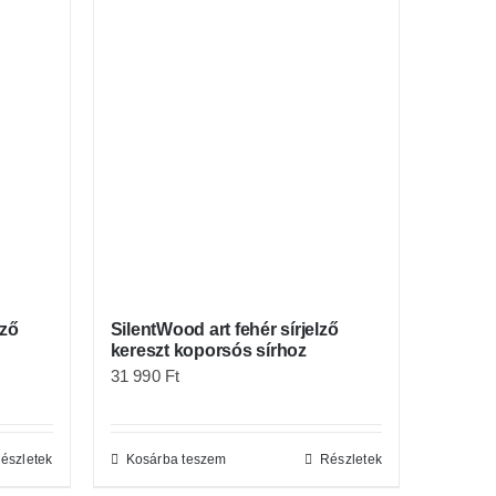
lző
SilentWood art fehér sírjelző
kereszt koporsós sírhoz
31 990
Ft
észletek
Kosárba teszem
Részletek