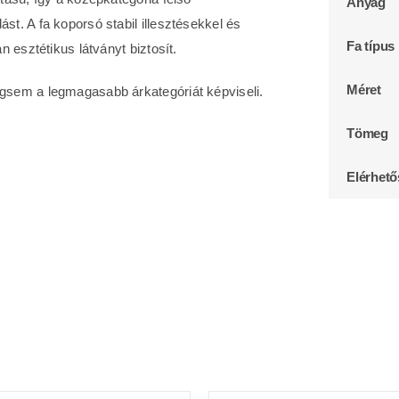
Anyag
. A fa koporsó stabil illesztésekkel és
Fa típus
 esztétikus látványt biztosít.
Méret
sem a legmagasabb árkategóriát képviseli.
Tömeg
Elérhet