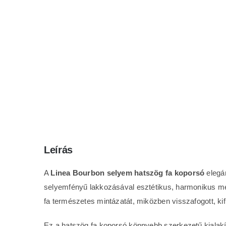
Leírás
A
Linea Bourbon selyem hatszög fa koporsó
elegán
selyemfényű lakkozásával esztétikus, harmonikus megj
fa természetes mintázatát, miközben visszafogott, ki
Ez a hatszög fa koporsó könnyebb szerkezetű kialakít