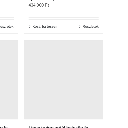
434 900
Ft
észletek
Kosárba teszem
Részletek
g fa
Linea torino sötét hatszög fa