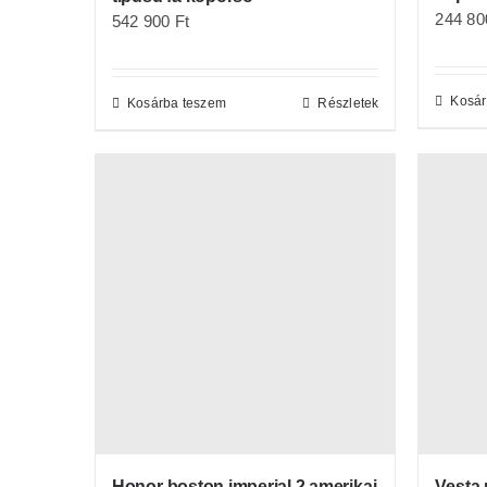
244 8
542 900
Ft
Kosár
Kosárba teszem
Részletek
Honor boston imperial 2 amerikai
Vesta 