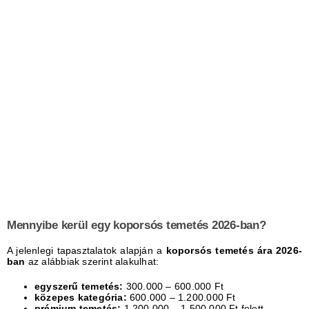
Mennyibe kerül egy koporsós temetés 2026-ban?
A jelenlegi tapasztalatok alapján a
koporsós temetés ára 2026-
ban
az alábbiak szerint alakulhat:
egyszerű temetés:
300.000 – 600.000 Ft
közepes kategória:
600.000 – 1.200.000 Ft
prémium temetés:
1.200.000 – 1.500.000 Ft felett