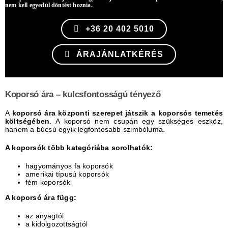
nem kell egyedül döntést hoznia.
+36 20 402 5010
ÁRAJÁNLATKÉRÉS
Koporsó ára – kulcsfontosságú tényező
A
koporsó ára központi szerepet játszik a koporsós temetés
költségében
. A koporsó nem csupán egy szükséges eszköz,
hanem a búcsú egyik legfontosabb szimbóluma.
A koporsók több kategóriába sorolhatók:
hagyományos fa koporsók
amerikai típusú koporsók
fém koporsók
A koporsó ára függ:
az anyagtól
a kidolgozottságtól