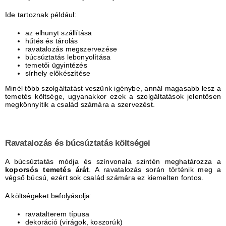
Ide tartoznak például:
az elhunyt szállítása
hűtés és tárolás
ravatalozás megszervezése
búcsúztatás lebonyolítása
temetői ügyintézés
sírhely előkészítése
Minél több szolgáltatást veszünk igénybe, annál magasabb lesz a
temetés költsége, ugyanakkor ezek a szolgáltatások jelentősen
megkönnyítik a család számára a szervezést.
Ravatalozás és búcsúztatás költségei
A búcsúztatás módja és színvonala szintén meghatározza a
koporsós temetés árát
. A ravatalozás során történik meg a
végső búcsú, ezért sok család számára ez kiemelten fontos.
A költségeket befolyásolja:
ravatalterem típusa
dekoráció (virágok, koszorúk)