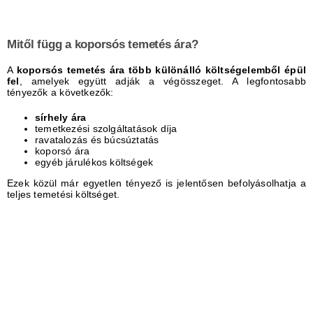
Mitől függ a koporsós temetés ára?
A
koporsós temetés ára több különálló költségelemből épül
fel
, amelyek együtt adják a végösszeget. A legfontosabb
tényezők a következők:
sírhely ára
temetkezési szolgáltatások díja
ravatalozás és búcsúztatás
koporsó ára
egyéb járulékos költségek
Ezek közül már egyetlen tényező is jelentősen befolyásolhatja a
teljes temetési költséget.