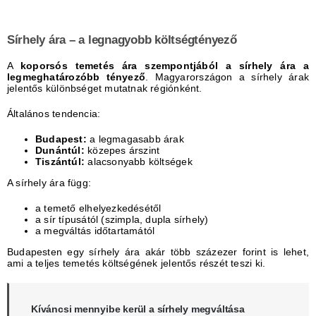
Sírhely ára – a legnagyobb költségtényező
A
koporsós temetés ára szempontjából a sírhely ára a
legmeghatározóbb tényező
. Magyarországon a sírhely árak
jelentős különbséget mutatnak régiónként.
Általános tendencia:
Budapest:
a legmagasabb árak
Dunántúl:
közepes árszint
Tiszántúl:
alacsonyabb költségek
A sírhely ára függ:
a temető elhelyezkedésétől
a sír típusától (szimpla, dupla sírhely)
a megváltás időtartamától
Budapesten egy sírhely ára akár több százezer forint is lehet,
ami a teljes temetés költségének jelentős részét teszi ki.
Kíváncsi mennyibe kerül a sírhely megváltása