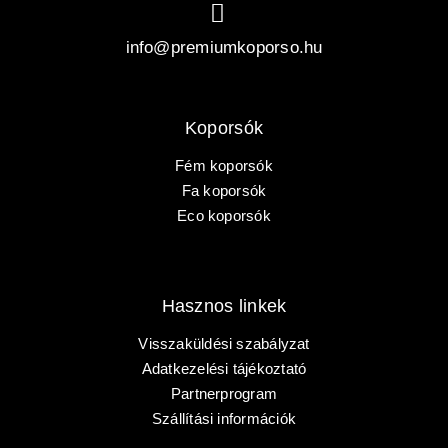
info@premiumkoporso.hu
Koporsók
Fém koporsók
Fa koporsók
PRÉMIUM KOPORSÓ
Eco koporsók
KEZDŐOLDAL
Hasznos linkek
KOPORSÓK
Visszaküldési szabályzat
Adatkezelési tájékoztató
SÍRJELZŐK
Partnerprogram
Szállítási információk
KOPORSÓS TEMETÉS