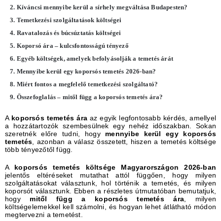
Kíváncsi mennyibe kerül a sírhely megváltása Budapesten?
Temetkezési szolgáltatások költségei
Ravatalozás és búcsúztatás költségei
Koporsó ára – kulcsfontosságú tényező
Egyéb költségek, amelyek befolyásolják a temetés árát
Mennyibe kerül egy koporsós temetés 2026-ban?
Miért fontos a megfelelő temetkezési szolgáltató?
Összefoglalás – mitől függ a koporsós temetés ára?
A
koporsós temetés ára
az egyik legfontosabb kérdés, amellyel
a hozzátartozók szembesülnek egy nehéz időszakban. Sokan
szeretnék előre tudni, hogy
mennyibe kerül egy koporsós
temetés
, azonban a válasz összetett, hiszen a temetés költsége
több tényezőtől függ.
A
koporsós temetés költsége Magyarországon 2026-ban
jelentős eltéréseket mutathat attól függően, hogy milyen
szolgáltatásokat választunk, hol történik a temetés, és milyen
koporsót választunk. Ebben a részletes útmutatóban bemutatjuk,
hogy
mitől függ a koporsós temetés ára
, milyen
költségelemekkel kell számolni, és hogyan lehet átlátható módon
megtervezni a temetést.