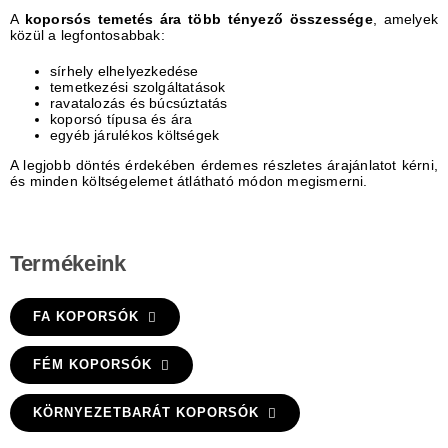
A
koporsós temetés ára több tényező összessége
, amelyek
közül a legfontosabbak:
sírhely elhelyezkedése
temetkezési szolgáltatások
ravatalozás és búcsúztatás
koporsó típusa és ára
egyéb járulékos költségek
A legjobb döntés érdekében érdemes részletes árajánlatot kérni,
és minden költségelemet átlátható módon megismerni.
Termékeink
FA KOPORSÓK
FÉM KOPORSÓK
KÖRNYEZETBARÁT KOPORSÓK