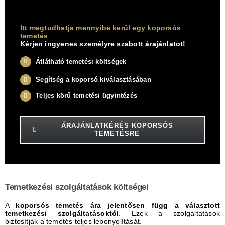
Itt megtudhatja mennyibe kerül egy koporsós
temetés
Kérjen
i
ngyenes személyre szabott árajánlatot!
Átlátható temetési költségek
Segítség a koporsó kiválasztásában
Teljes körű temetési ügyintézés
ÁRAJÁNLATKÉRÉS KOPORSÓS
TEMETÉSRE
Temetkezési szolgáltatások költségei
A
koporsós temetés ára jelentősen függ a választott
temetkezési szolgáltatásoktól
. Ezek a szolgáltatások
biztosítják a temetés teljes lebonyolítását.