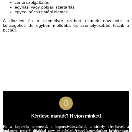
zenei szolgáltatás
egyházi vagy polgári szertartás
egyedi búcsúztatási elemek
A díszítés és a személyre szabott elemek növelhetik a
költségeket, de egyben méltóbbá és személyesebbé teszik a
búcsút.
Kérdése maradt? Hívjon minket!
Ha a koporsós temetéssel, a koporsóválasztással, a sírhely kérdésével, a
budapesti temetői díjakkal vagy az ajánlatkéréssel kapcsolatban kérdése van,