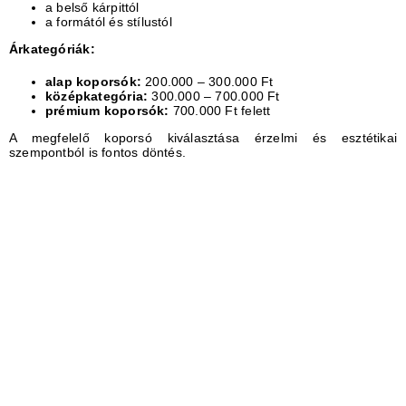
a belső kárpittól
a formától és stílustól
Árkategóriák:
alap koporsók:
200.000 – 300.000 Ft
középkategória:
300.000 – 700.000 Ft
prémium koporsók:
700.000 Ft felett
A megfelelő koporsó kiválasztása érzelmi és esztétikai
szempontból is fontos döntés.