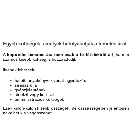
Egyéb költségek, amelyek befolyásolják a temetés árát
A
koporsós temetés ára nem csak a fő tételekből áll
, hanem
számos kisebb költség is hozzáadódik.
Ilyenek lehetnek:
halotti anyakönyvi kivonat ügyintézés
sírásás díja
gyászjelentések
sírjelző vagy kereszt
adminisztrációs költségek
Ezek külön-külön kisebb összegek, de összességében jelentősen
növelhetik a végösszeget.