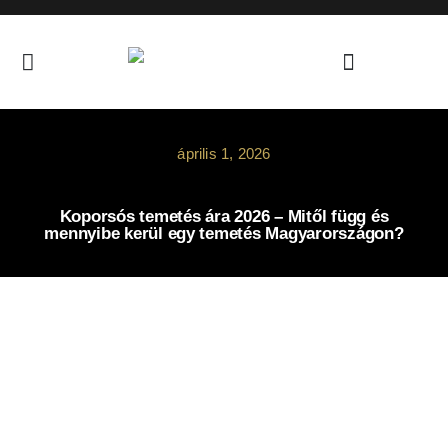
Skip
to
content
április 1, 2026
Koporsós temetés ára 2026 – Mitől függ és
mennyibe kerül egy temetés Magyarországon?